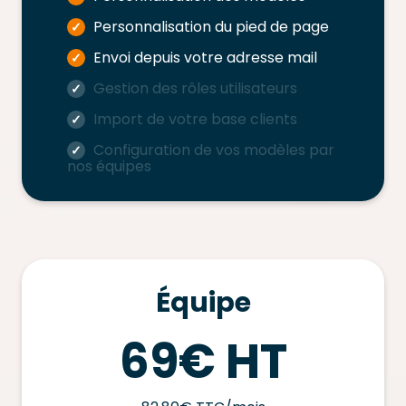
Personnalisation du pied de page
✓
Envoi depuis votre adresse mail
✓
Gestion des rôles utilisateurs
✓
Import de votre base clients
✓
Configuration de vos modèles par
✓
nos équipes
Équipe
69€ HT