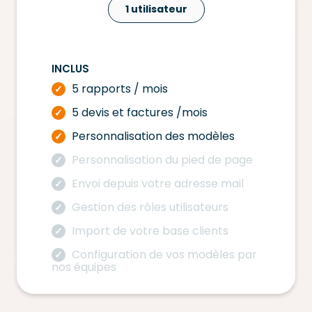
1 utilisateur
INCLUS
5 rapports / mois
✓
5 devis et factures /mois
✓
Personnalisation des modèles
✓
Personnalisation du pied de page
✓
Envoi depuis votre adresse mail
✓
Gestion des rôles utilisateurs
✓
Import de votre base clients
✓
Configuration de vos modèles par
✓
nos équipes